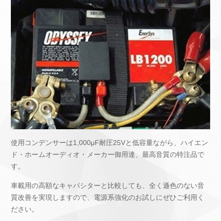
使用コンデンサーは1,000μF耐圧25Vと低容量ながら、ハイエン
ド・ホームオーディオ・メーカー御用達、最高音質の特注品で
す。
車載用の高額なキャパシターと比較しても、全く遜色のない音
質改善を実現しますので、電源系強化のお試しにぜひご利用く
ださい。