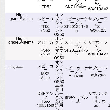
ァー
ー
ーブル
TS-
LFR52
SNZ1.0×6ｍ
WX010A×2
High-
オン
gradeSystem
スピーカ
ダッ
スピーカーケ
サブウーフ
ー
シュ
ーブル
ァー
FRS-
マウ
SP20122R×6
TS-
2N50
ント
ｍ
WX010A
OS50
High-
オン
gradeSystem+
スピーカ
ダッ
スピーカーケ
サブウーフ
ー
シュ
ーブル
ァー
FSR-
マウ
SP20122R×6
TS-
2N50
ント
ｍ
WX010A×2
OS50
オン
スピーカ
ダッ
EndSystem
スピーカーケ
サブウーフ
ー
シュ
ーブル
ァー
MS2
マウ
Amazon
SW-G50
Multix
ント
OS50
車種
専用
DSPアン
ハー
サブバッテ
プ
ネス
電源ケーブル
リー
HSA-
又は
一式
（リチウ
400.31opt
汎用
ム）
ハー