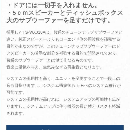
・ドアには一切手を入れません。
・5ｃｍスピーカーとティッシュボックス
大のサブウーファーを足すだけです。
採用したTS-WX010Aは、普通のチューンナップサブウーファと
違い、純正スピーカーよりもローエンド側の周波数を補完する
目的が主なのですが、このチューンナップサブウーファーはド
アスピーカーの苦手な部分を補強する目的で開発されており、
普通のサブウーファーとは似て非なるものです。
音楽に活気を与え、生気みなぎる再生音となります。
システムの汎用性も高く、ユニットを変更することで一段上の
音も目指せますし、システム構築後もHi-Fiへのシステム移行が
可能です。
システムの汎用性が高ければ、システムアップの可能性も広が
りますし、システムアップに伴う機器の買い替えリスクも軽減
されます。