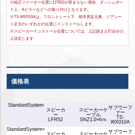
※純正ツイーター位置にLFR52が収まらない場合、ダッシュボー
ド上、Aピラーなどへの取り付けとなります。
※TS-WX010Aは、フロントシート下、助手席足元奥、リアシー
ト足元のいずれかの位置にインストールします。
※スピーカーインストール位置については、上記踏まえ打合せの
上決定します。
価格表
StandardSystem
サブウーフ
スピーカ
スピーカーケ
ァー
ー
ーブル
TS-
LFR52
SNZ1.0×6ｍ
WX010A
StandardSystem+
サブウーフ
スピーカ
スピーカーケ