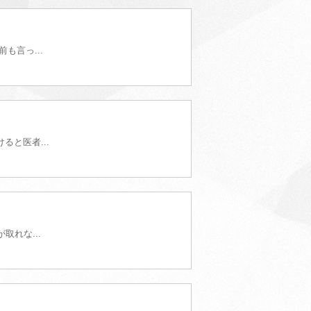
も言っ...
と医者...
れな...