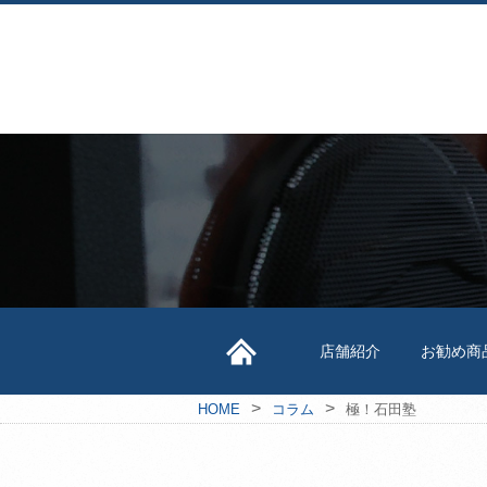
店舗紹介
お勧め商
>
>
HOME
コラム
極！石田塾