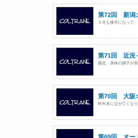
第72回 新
５月も後半になって、
第71回 近
最近、身体の調子が良
第70回 大
昨年末に父が亡くなり
第69回 オー