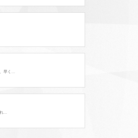
早く...
..