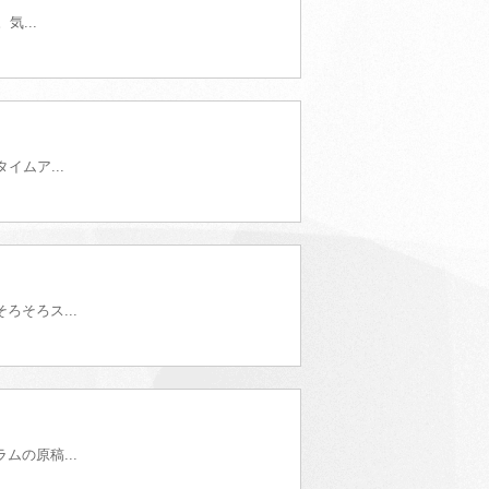
...
ムア...
そろス...
の原稿...