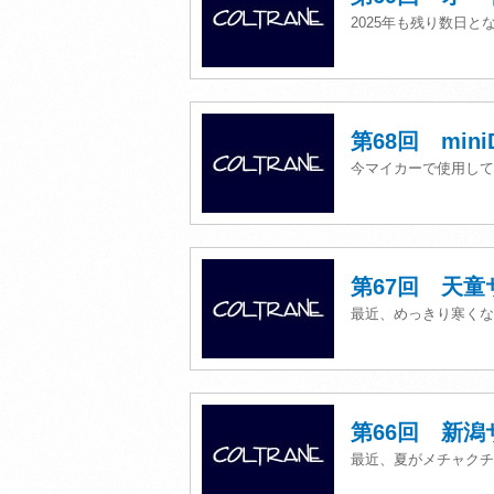
2025年も残り数日と
第68回 min
今マイカーで使用して
第67回 天
最近、めっきり寒くな
第66回 新
最近、夏がメチャクチ