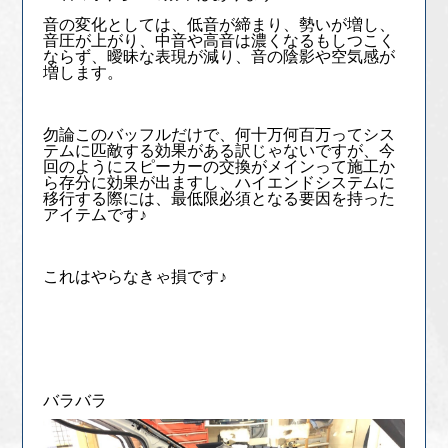
音の変化としては、低音が締まり、勢いが増し、
音圧が上がり、中音や高音は濃くなるもしつこく
ならず、曖昧な表現が減り、音の陰影や空気感が
増します。
勿論このバッフルだけで、何十万何百万ってシス
テムに匹敵する効果がある訳じゃないですが、今
回のようにスピーカーの交換がメインって施工か
ら存分に効果が出ますし、ハイエンドシステムに
移行する際には、最低限必須となる要因を持った
アイテムです♪
これはやらなきゃ損です♪
バラバラ