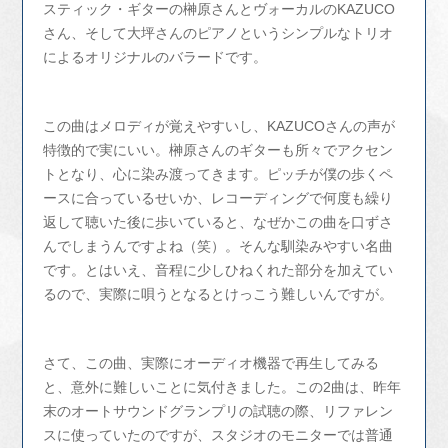
スティック・ギターの榊原さんとヴォーカルのKAZUCO
さん、そして大坪さんのピアノというシンプルなトリオ
によるオリジナルのバラードです。
この曲はメロディが覚えやすいし、KAZUCOさんの声が
特徴的で実にいい。榊原さんのギターも所々でアクセン
トとなり、心に染み渡ってきます。ピッチが僕の歩くペ
ースに合っているせいか、レコーディングで何度も繰り
返して聴いた後に歩いていると、なぜかこの曲を口ずさ
んでしまうんですよね（笑）。そんな馴染みやすい名曲
です。とはいえ、音程に少しひねくれた部分を加えてい
るので、実際に唄うとなるとけっこう難しいんですが。
さて、この曲、実際にオーディオ機器で再生してみる
と、意外に難しいことに気付きました。この2曲は、昨年
末のオートサウンドグランプリの試聴の際、リファレン
スに使っていたのですが、スタジオのモニターでは普通