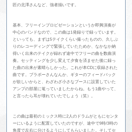
匠の北澤さんなど、強者揃いです。
基本、フリーインプロビゼーションというか即興演奏が
中心のバンドなので、この曲は1発録りで録っています。
といっても、まずは5テイクくらい撮ったものの、久しぶ
りのレコーディングで緊張していたためか、なかなか納
得いく出来のテイクが録れず途中でフリーの曲を数曲演
奏。セッティングを少し変えて夕食を済ませた後に録っ
た曲の出来が素晴らしかった。これが本CDに収録された
曲です。ブラボーさんなんか、ギターのフィードバック
が欲しいからと、わざわざ小さなブースに設置していた
アンプの部屋に篭っていましたからね。もう1曲やって、
と言ったら耳が壊れていたでしょう（笑）。
この曲は最初のミックス時に2人のドラムがともにセンタ
ーにいるように配置していたのですが、途中で9時/3時の
角度で左右に分けるようにしてもらいました。そしてセ