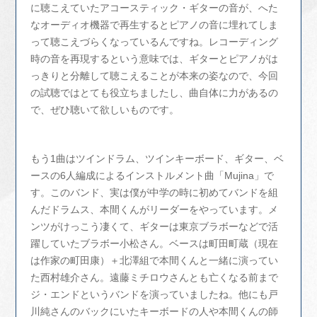
に聴こえていたアコースティック・ギターの音が、へた
なオーディオ機器で再生するとピアノの音に埋れてしま
って聴こえづらくなっているんですね。レコーディング
時の音を再現するという意味では、ギターとピアノがは
っきりと分離して聴こえることが本来の姿なので、今回
の試聴ではとても役立ちましたし、曲自体に力があるの
で、ぜひ聴いて欲しいものです。
もう1曲はツインドラム、ツインキーボード、ギター、ベ
ースの6人編成によるインストルメント曲「Mujina」で
す。このバンド、実は僕が中学の時に初めてバンドを組
んだドラムス、本間くんがリーダーをやっています。メ
ンツがけっこう凄くて、ギターは東京ブラボーなどで活
躍していたブラボー小松さん。ベースは町田町蔵（現在
は作家の町田康）＋北澤組で本間くんと一緒に演ってい
た西村雄介さん。遠藤ミチロウさんとも亡くなる前まで
ジ・エンドというバンドを演っていましたね。他にも戸
川純さんのバックにいたキーボードの人や本間くんの師