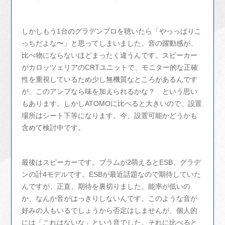
しかしもう1台のグラデンプロを聴いたら「やっっぱりこ
っちだよな〜」と思ってしまいました。音の躍動感が、
比べ物にならないほどまったく違うんです。スピーカー
がカロッツェリアのCRTユニットで、モニター的な正確
性を重視しているため少し無機質なところがあるんです
が、このアンプなら味を加えられるかな？ という思い
もあります。しかしATOMOに比べると大きいので、設置
場所はシート下等になります。今、設置可能かどうかも
含めて検討中です。
最後はスピーカーです。ブラムが2萌えるとESB、グラデ
ンの計4モデルです。ESBが最近話題なので期待していた
んですが、正直、期待を裏切りました。能率が低いの
か、なんか音がはっきりしないんです。このような音が
好みの人もいるでしょうから否定はしませんが、個人的
には「これはないな」という音でした。それに比べると