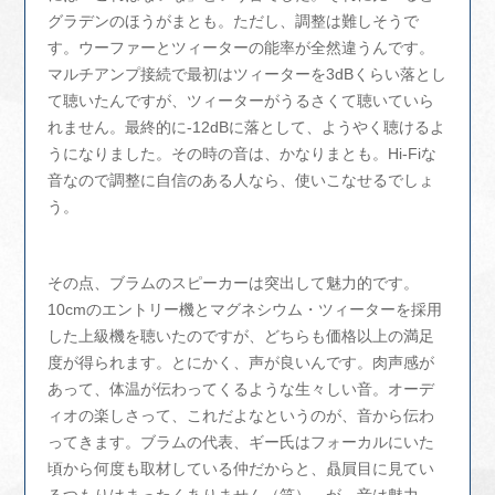
グラデンのほうがまとも。ただし、調整は難しそうで
す。ウーファーとツィーターの能率が全然違うんです。
マルチアンプ接続で最初はツィーターを3dBくらい落とし
て聴いたんですが、ツィーターがうるさくて聴いていら
れません。最終的に-12dBに落として、ようやく聴けるよ
うになりました。その時の音は、かなりまとも。Hi-Fiな
音なので調整に自信のある人なら、使いこなせるでしょ
う。
その点、ブラムのスピーカーは突出して魅力的です。
10cmのエントリー機とマグネシウム・ツィーターを採用
した上級機を聴いたのですが、どちらも価格以上の満足
度が得られます。とにかく、声が良いんです。肉声感が
あって、体温が伝わってくるような生々しい音。オーデ
ィオの楽しさって、これだよなというのが、音から伝わ
ってきます。ブラムの代表、ギー氏はフォーカルにいた
頃から何度も取材している仲だからと、贔屓目に見てい
るつもりはまったくありません（笑）。が、音は魅力