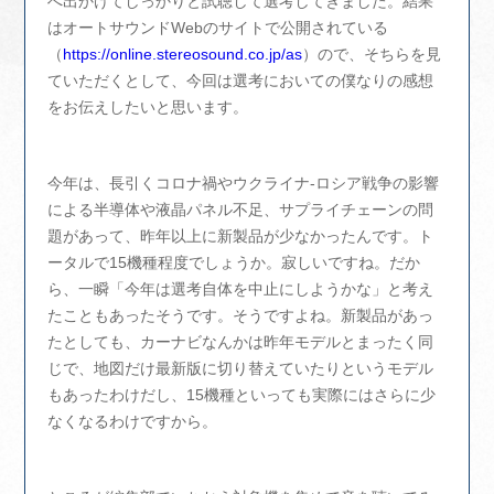
へ出かけてしっかりと試聴して選考してきました。結果
はオートサウンドWebのサイトで公開されている
（
https://online.stereosound.co.jp/as
）ので、そちらを見
ていただくとして、今回は選考においての僕なりの感想
をお伝えしたいと思います。
今年は、長引くコロナ禍やウクライナ-ロシア戦争の影響
による半導体や液晶パネル不足、サプライチェーンの問
題があって、昨年以上に新製品が少なかったんです。ト
ータルで15機種程度でしょうか。寂しいですね。だか
ら、一瞬「今年は選考自体を中止にしようかな」と考え
たこともあったそうです。そうですよね。新製品があっ
たとしても、カーナビなんかは昨年モデルとまったく同
じで、地図だけ最新版に切り替えていたりというモデル
もあったわけだし、15機種といっても実際にはさらに少
なくなるわけですから。