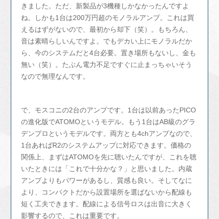
きました。ただ、新製品が3機種しかなかったんですよ
ね。しかも1台は200万円超のモノラルアンプ。これは買
えるはずがないので、最初から却下（笑）。もちろん、
音は素晴らしいんですよ。でもデカい上にモノラルだか
ら、今のシステムだと4台必要。置き場所もないし、金も
無い（笑）。たぶん電力不足ですぐに止まっちゃいそう
なので無理なんです。
で、モスコニの2台のアンプです。1台は以前あったPICO
の進化版でATOMOというモデル。もう1台はAB級のグラ
デンプロというモデルです。両方とも4chアンプなので、
1台あればR2のシステムアップに対応できます。価格の
関係上、まずはATOMOを先に聴いたんですが、これを聴
いたときには「これで十分かな？」と思いました。内蔵
アンプよりもパワーがあるし、質感も良い。そしてなに
より、コンパクトだから設置場所を選ばないから配線も
短く工夫できます。配線による信号ロスは出音に大きく
影響するので、これは重要です。