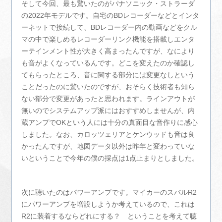
そして今回、最も驚いたのがパナソニック・ストラーダ
の2022年モデルです。自宅のBDレコーダーなどとインタ
ーネットで接続して、BDレコーダー内の動画などをクル
マの中で楽しめるレコーダーリンク機能を搭載しエンタ
ーテインメント性が大きく高まったんですが、なにより
も音がよくなっているんです。どこを変えたのか確認し
てもらったところ、音に関する部分には変更なしという
ことだったのに驚いたのですが、おそらく技術者も知ら
ない部分で変更があったと思われます。ラインアウトが
無いのでシステムアップ派にはおすすめしませんが、内
蔵アンプでOKという人には十分の真面目な音作りに感心
しました。なお、カロッツェリアとケンウッドも音は良
かったんですが、地図データ以外は昨年と変わっていな
いということで今年の僕の採点は1点止まりとしました。
次に聴いたのはパワーアンプです。マイカーのスバルR2
にパワーアンプを増設しようか考えているので、これは
R2に装着するならどれにする？ ということを考えて聴