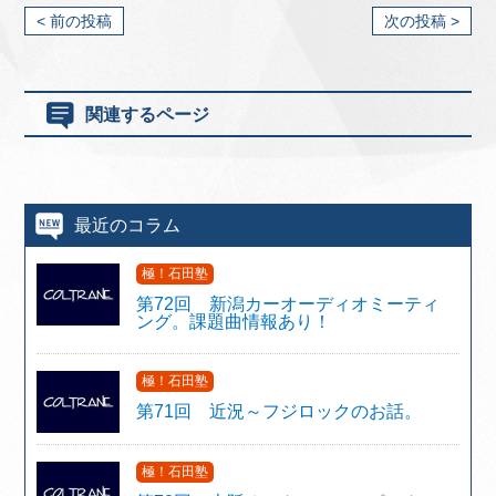
< 前の投稿
次の投稿 >
関連するページ
最近のコラム
極！石田塾
第72回 新潟カーオーディオミーティ
ング。課題曲情報あり！
極！石田塾
第71回 近況～フジロックのお話。
極！石田塾