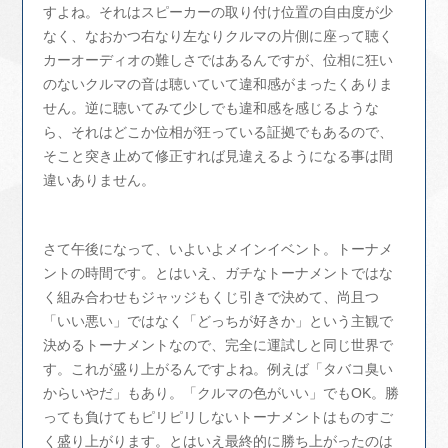
すよね。それはスピーカーの取り付け位置の自由度が少
なく、なおかつ右なり左なりクルマの片側に座って聴く
カーオーディオの難しさではあるんですが、位相に狂い
のないクルマの音は聴いていて違和感がまったくありま
せん。逆に聴いてみて少しでも違和感を感じるような
ら、それはどこか位相が狂っている証拠でもあるので、
そこと突き止めて修正すれば見違えるようになる事は間
違いありません。
さて午後になって、いよいよメインイベント。トーナメ
ントの時間です。とはいえ、ガチなトーナメントではな
く組み合わせもジャッジもくじ引きで決めて、尚且つ
「いい悪い」ではなく「どっちが好きか」という主観で
決めるトーナメントなので、完全に運試しと同じ世界で
す。これが盛り上がるんですよね。例えば「タバコ臭い
からいやだ」もあり。「クルマの色がいい」でもOK。勝
っても負けてもピリピリしないトーナメントはものすご
く盛り上がります。とはいえ最終的に勝ち上がったのは