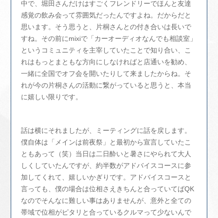
中で、堀田さんだけはすごくフレンドリーでほんと友達
感覚の飲み会って雰囲気だったんですよね。だからだと
思います。そう思うと、片桐さんとの付き合いは長いで
すね。その前にmixiで「カーオーディオなんでも相談室」
というコミュニティを主宰していたことで知り合い、こ
れはもっとまともな方向にしなければと店通いを勧め、
一緒に全国でオフ会を開いたりして来ましたからね。そ
れが今の片桐さんの活動に繋がっていると思うと、本当
に嬉しい限りです。
話は横にそれましたが、ミーティングに話を戻します。
僕自体は「メインは前夜祭」と最初から宣言していたこ
ともあって（笑）当日は二日酔いと暑さにやられて大人
しくしていたんですが、約半数がアドバイスコースに参
加してくれて、嬉しいかぎりです。アドバイスコースと
言っても、僕の場合は位相さえきちんと合っていてばQK
なのでそんなに難しい事はありませんが、意外と全ての
帯域で位相がピタリと合っているクルマって少ないんで