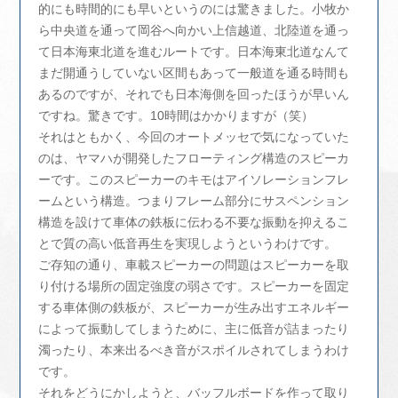
的にも時間的にも早いというのには驚きました。小牧か
ら中央道を通って岡谷へ向かい上信越道、北陸道を通っ
て日本海東北道を進むルートです。日本海東北道なんて
まだ開通うしていない区間もあって一般道を通る時間も
あるのですが、それでも日本海側を回ったほうが早いん
ですね。驚きです。10時間はかかりますが（笑）
それはともかく、今回のオートメッセで気になっていた
のは、ヤマハが開発したフローティング構造のスピーカ
ーです。このスピーカーのキモはアイソレーションフレ
ームという構造。つまりフレーム部分にサスペンション
構造を設けて車体の鉄板に伝わる不要な振動を抑えるこ
とで質の高い低音再生を実現しようというわけです。
ご存知の通り、車載スピーカーの問題はスピーカーを取
り付ける場所の固定強度の弱さです。スピーカーを固定
する車体側の鉄板が、スピーカーが生み出すエネルギー
によって振動してしまうために、主に低音が詰まったり
濁ったり、本来出るべき音がスポイルされてしまうわけ
です。
それをどうにかしようと、バッフルボードを作って取り