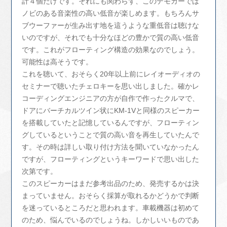
計４個だけです。それにも関わらず、このデモカーでは
ノビのある音楽性の高い低音が楽しめます。もちろんサ
ブウーファーが生み出す地を這うような重低音は聴けな
いのですが、それでも十分なほどの豊かで質の高い低音
です。これがフローティング構造の効果なのでしょう。
可能性は高そうです。
これを聴いて、おそらく20年以上前にレイオーディオの
セミナーで聴いたチェロキーを思い出しました。確かレ
コーディングエンジニアの方が自作で作ったクルマで、
ドアにバーチカルツイン状にKM-1Vと同様のスピーカー
を搭載していたと記憶しているんですが、フローティン
グしているということで質の高い音を再生していたんで
す。その時は詳しい取り付け方法を聞いていなかったん
ですが、フローティングというキーワードで思い出した
次第です。
このスピーカーはまだ参考出品のため、発売するかは決
まっていません。おそらく採算が取れるかどうかで判断
を迷っているところだと思われます。車載機器は初めて
のため、悩んでいるのでしょうね。しかしいいものであ