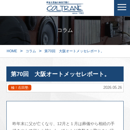
コラム
>
>
HOME
コラム
第70回 大阪オートメッセレポート。
第70回 大阪オートメッセレポート。
2026.05.26
極！石田塾
昨年末に父が亡くなり、12月と１月は葬儀やら相続の手