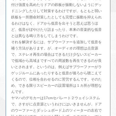
付け強度を高めたりドアの鉄板が振動しないようにデッ
ドニングしたりして対策するわけですが、もともと弱い
鉄板を一所懸命対策したとしても完璧に振動を抑えられ
るわけはなく、ドアから低音を出そうと思えば思うほ
ど、低音がぼやけたり詰まったり、本来の音楽的な低音
とは異なる鳴り方をしてしまうわけです。
それを解決するには、サブウーファーを追加して低音を
補う方法があります。が、オーディオの理想は点音源
で、ステレオ再生の場合はできるだけ少ないスピーカー
で低域から高域まですべての周波数を再生できるのが良
いとされます。というのは、例えばサブウーファーがラ
ゲッジルームにあったりすると低音が後ろから聴こえて
くるので、位相を合わせるのに苦労するんです。そのた
め、できる限りスピーカーの設置場所は１カ所が理想な
んです。
ヤマハのデモカーは17cmセパレート２ウェイシステム
で、さすがに点音源というわけにはいきませんが、ドア
のウーファーとダッシュボード上のツィーターの左右で