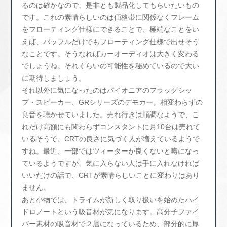
るのは確かなので、是非とも製品化してもらいたいもの
です。これの素晴らしいのは価格帯に関係なくフレーム
をフローティング仕様にできることで、極端なことをい
えば、バッフルだけでもフローティング仕様で出せそう
なことです。そうなればカーオーディオは大きく変わる
でしょうね。それくらいの可能性を秘めているので大い
に期待しましょう。
それ以外に気になったのはパイオニアのフラッグシッ
プ・スピーカー、GRシリーズのデモカー。相変わらずの
良音を聴かせていました。売れ行きは順調なようで、こ
れだけ高額にも関わらずコンスタントに月10台は売れて
いるそうで、CRTの良さに気づく人が増えているようで
すね。最近、一部ではツィーターが良くないと噂になっ
ているようですが、気に入らない人は手に入れなければ
いいだけの話で、CRTが素晴らしいことに変わりはあり
ません。
あと小物では、トライムが新しく取り扱いを始めたハイ
ドロノートという吸音材が気になります。高分子ファイ
バー素材の吸音材で２層になっているため、部分的に厚