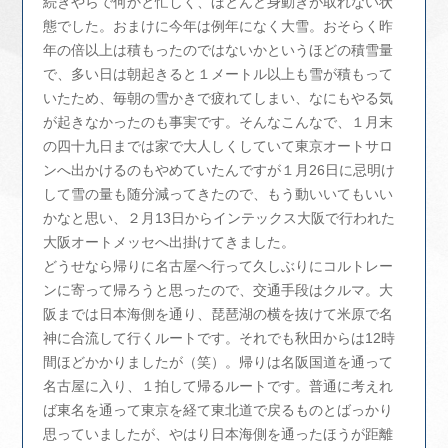
続きやらで何かと忙しく、ほとんど身動きが取れない状
態でした。おまけに今年は例年になく大雪。おそらく昨
年の倍以上は積もったのではないかというほどの積雪量
で、多い日は朝起きると１メートル以上も雪が積もって
いたため、毎朝の雪かきで疲れてしまい、なにもやる気
が起きなかったのも事実です。そんなこんなで、１月末
の四十九日までは家で大人しくしていて東京オートサロ
ンへ出かけるのもやめていたんですが１月26日に忌明け
して雪の量も随分減ってきたので、もう動いいてもいい
かなと思い、２月13日からインテックス大阪で行われた
大阪オートメッセへ出掛けてきました。
どうせなら帰りに名古屋へ行って久しぶりにコルトレー
ンに寄って帰ろうと思ったので、交通手段はクルマ。大
阪までは日本海側を通り、琵琶湖の横を抜けて米原で名
神に合流して行くルートです。それでも秋田からは12時
間ほどかかりましたが（笑）。帰りは名阪国道を通って
名古屋に入り、１拍して帰るルートです。普通に考えれ
ば東名を通って東京を経て東北道で戻るものとばっかり
思っていましたが、やはり日本海側を通ったほうが距離