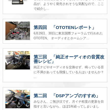
品が、ようやく発売されそうな気配なので、ここ
で紹介し...
第四回 「OTOTENレポート」
6月29日、30日に東京国際フォーラムで行われた
OTOTEN。 オーディオとホームシア...
第三回 「純正オーディオの音質改
善レシピ」
純正ナビやオーディオを交換せず、鳴っている音
に不満があっても我慢している人はいませんか？
...
第二回 「DSPアンプのすすめ」
みなさん、ご無沙汰です。月イチ程度の更新を目
指すと言いながら、ほぼ1年経ってしまいまし