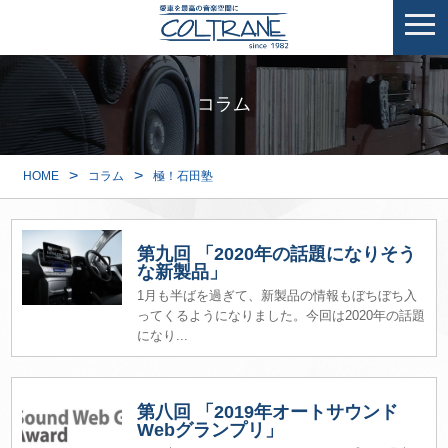
コラム
>
>
HOME
コラム
極！石田塾
第九回 「2020年の話題になりそう
な新製品」
1月も半ばを過ぎて、新製品の情報もぼちぼち入
ってくるようになりました。今回は2020年の話題
になり...
第八回 「2019年オートサウンド
Webグランプリ」