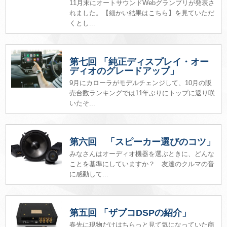
11月末にオートサウンドWebグランプリが発表さ
れました。【細かい結果はこちら】を見ていただ
くとし...
第七回 「純正ディスプレイ・オー
ディオのグレードアップ」
9月にカローラがモデルチェンジして、10月の販
売台数ランキングでは11年ぶりにトップに返り咲
いたそ...
第六回 「スピーカー選びのコツ」
みなさんはオーディオ機器を選ぶときに、どんな
ことを基準にしていますか？ 友達のクルマの音
に感動して...
第五回 「ザプコDSPの紹介」
春先に現物だけはちらっと見て気になっていた商